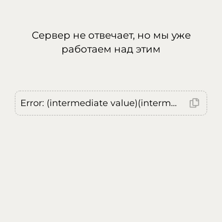
Сервер не отвечает, но мы уже
работаем над этим
Error: (intermediate value)(intermediate value)(intermediate value).replaceAll is not a function