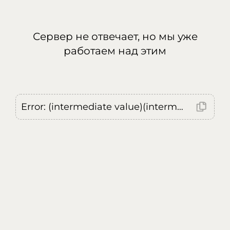
Сервер не отвечает, но мы уже
работаем над этим
Error: (intermediate value)(intermediate value)(intermediate value).replaceAll is not a function