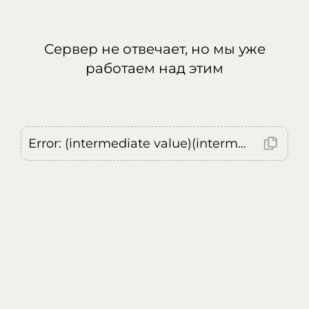
Сервер не отвечает, но мы уже
работаем над этим
Error: (intermediate value)(intermediate value)(intermediate value).replaceAll is not a function