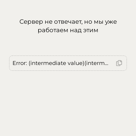
Сервер не отвечает, но мы уже
работаем над этим
Error: (intermediate value)(intermediate value)(intermediate value).replaceAll is not a function