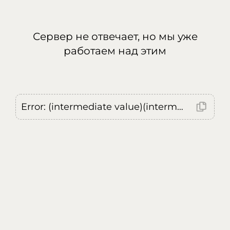
Сервер не отвечает, но мы уже
работаем над этим
Error: (intermediate value)(intermediate value)(intermediate value).replaceAll is not a function