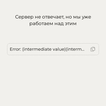
Сервер не отвечает, но мы уже
работаем над этим
Error: (intermediate value)(intermediate value)(intermediate value).replaceAll is not a function